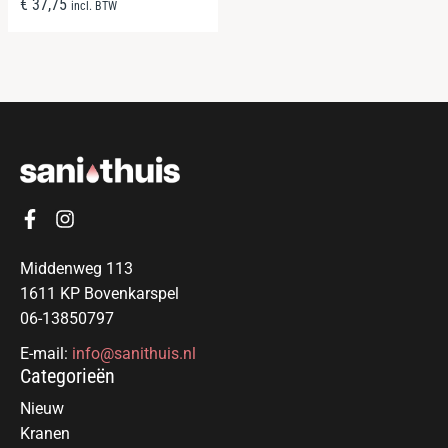
€
37,75
incl. BTW
Middenweg 113
1611 KP Bovenkarspel
06-13850797
E-mail:
info@sanithuis.nl
Categorieën
Nieuw
Kranen