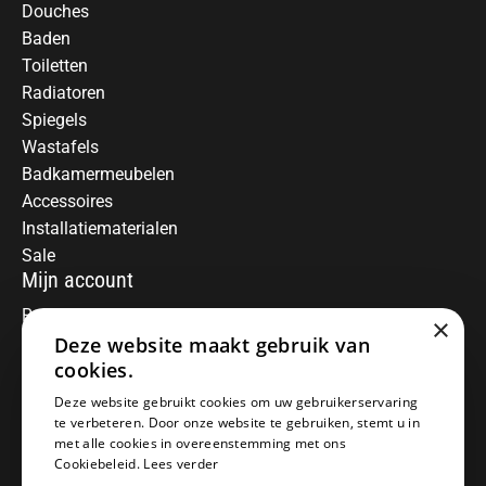
Douches
Baden
Toiletten
Radiatoren
Spiegels
Wastafels
Badkamermeubelen
Accessoires
Installatiematerialen
Sale
Mijn account
Registreren
×
Deze website maakt gebruik van
Mijn bestellingen
Informatie
cookies.
Over ons
Deze website gebruikt cookies om uw gebruikerservaring
te verbeteren. Door onze website te gebruiken, stemt u in
Algemene voorwaarden
met alle cookies in overeenstemming met ons
Disclaimer
Cookiebeleid.
Lees verder
Privacy Policy