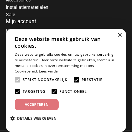
Installatiematerialen
Sale
Mijn account
Registreren
×
Deze website maakt gebruik van
Mijn bestellingen
Informatie
cookies.
Over ons
Deze website gebruikt cookies om uw gebruikerservaring
te verbeteren. Door onze website te gebruiken, stemt u in
Algemene voorwaarden
met alle cookies in overeenstemming met ons
Disclaimer
Cookiebeleid.
Lees verder
Privacy Policy
STRIKT NOODZAKELIJK
PRESTATIE
Betaalmethoden
Retourneren
TARGETING
FUNCTIONEEL
Klantenservice
ACCEPTEREN
Offerte aanvragen
Garantiebepalingen
DETAILS WEERGEVEN
Contact