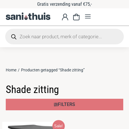
Gratis verzending vanaf €75,-
Home
Producten getagged “Shade zitting”
Je bent hier:
Shade zitting
FILTERS
Sale!