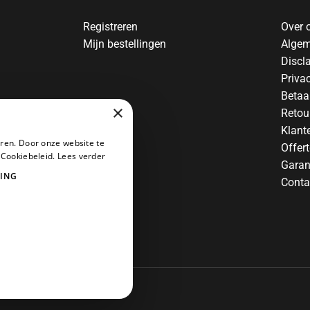
Registreren
Over 
Mijn bestellingen
Algem
Discl
Priva
Betaa
×
Retou
Klant
ren. Door onze website te
Offer
 Cookiebeleid.
Lees verder
Garan
ING
Conta