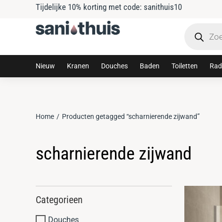
Tijdelijke 10% korting met code: sanithuis10
Nieuw
Kranen
Douches
Baden
Toiletten
Rad
Home
Producten getagged “scharnierende zijwand”
Je bent hier:
scharnierende zijwand
Categorieen
Douches