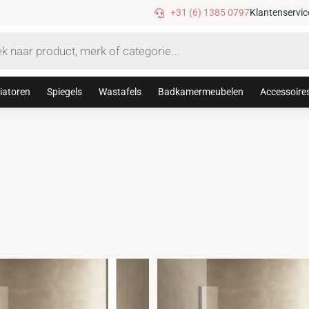
Gratis verzending vanaf €75,-
+31 (6) 1385 0797
Klantenservic
iatoren
Spiegels
Wastafels
Badkamermeubelen
Accessoire