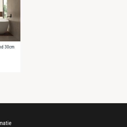
and 30cm
matie