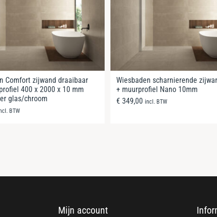
 Comfort zijwand draaibaar
Wiesbaden scharnierende zijw
rofiel 400 x 2000 x 10 mm
+ muurprofiel Nano 10mm
er glas/chroom
€
349,00
incl. BTW
incl. BTW
Mijn account
Infor