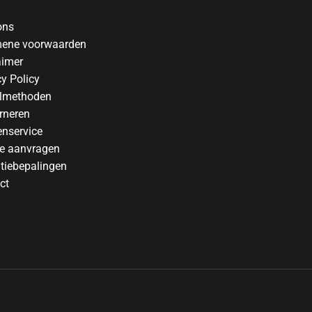
ons
ene voorwaarden
aimer
cy Policy
lmethoden
rneren
enservice
te aanvragen
tiebepalingen
ct