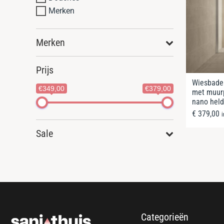
Merken
Merken
Prijs
Wiesbaden
€349,00
€379,00
met muurp
nano held
€
379,00
Sale
Categorieën