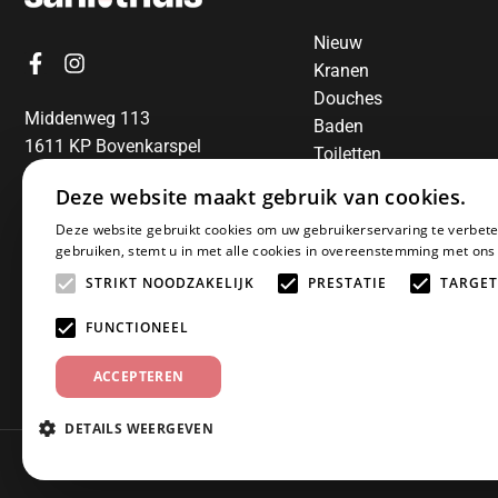
Nieuw
Kranen
Douches
Middenweg 113
Baden
1611 KP Bovenkarspel
Toiletten
06-13850797
Radiatoren
Deze website maakt gebruik van cookies.
Spiegels
E-mail:
info@sanithuis.nl
Deze website gebruikt cookies om uw gebruikerservaring te verbete
Wastafels
gebruiken, stemt u in met alle cookies in overeenstemming met ons
Badkamermeubelen
STRIKT NOODZAKELIJK
PRESTATIE
TARGET
Accessoires
Installatiematerialen
FUNCTIONEEL
Sale
ACCEPTEREN
DETAILS WEERGEVEN
© 2025 Sanithuis