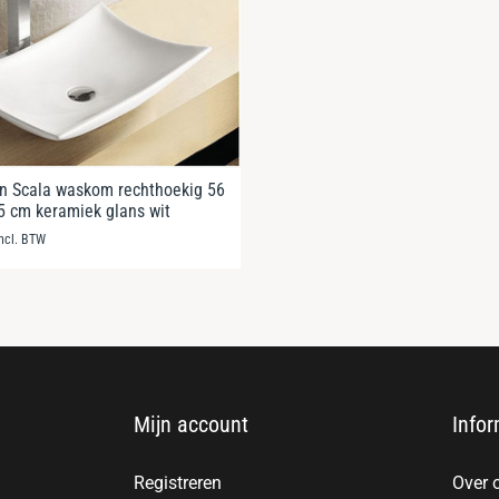
n Scala waskom rechthoekig 56
,5 cm keramiek glans wit
incl. BTW
Mijn account
Infor
Registreren
Over 