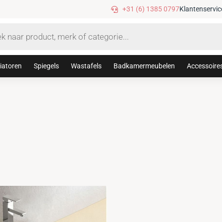
+31 (6) 1385 0797
Klantenservic
iatoren
Spiegels
Wastafels
Badkamermeubelen
Accessoire