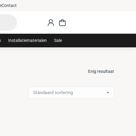
e
Contact
s
Installatiematerialen
Sale
Enig resultaat