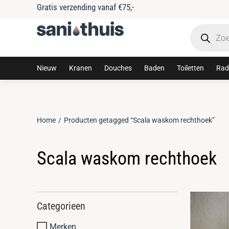
Gratis verzending vanaf €75,-
Nieuw
Kranen
Douches
Baden
Toiletten
Rad
Home
Producten getagged “Scala waskom rechthoek”
Je bent hier:
Scala waskom rechthoek
Categorieen
Merken