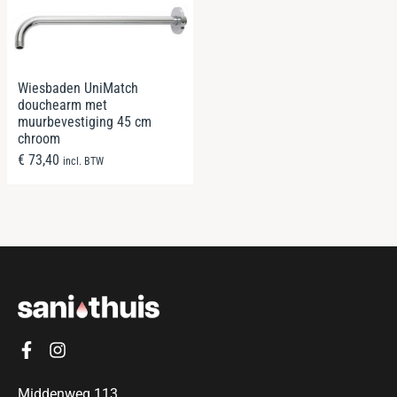
Wiesbaden UniMatch
douchearm met
muurbevestiging 45 cm
chroom
€
73,40
incl. BTW
Middenweg 113