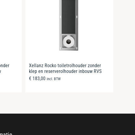
onder
Xellanz Rocko toiletrolhouder zonder
w
klep en reserverolhouder inbouw RVS
€
183,00
incl. BTW
matie