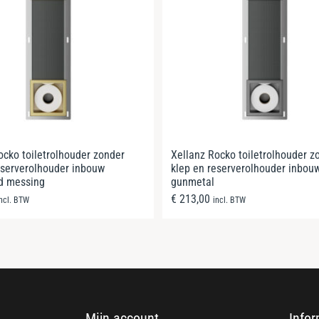
ocko toiletrolhouder zonder
Xellanz Rocko toiletrolhouder z
eserverolhouder inbouw
klep en reserverolhouder inbou
d messing
gunmetal
€
213,00
incl. BTW
incl. BTW
Mijn account
Infor