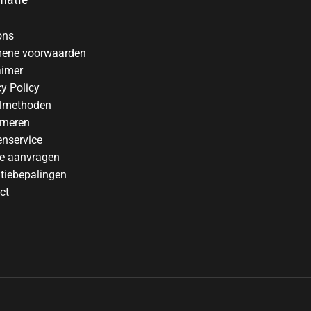
ons
ene voorwaarden
aimer
cy Policy
lmethoden
rneren
enservice
te aanvragen
tiebepalingen
ct