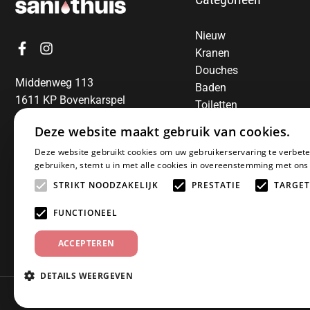
Nieuw
Kranen
Douches
Middenweg 113
Baden
1611 KP Bovenkarspel
Toiletten
06-13850797
Radiatoren
Deze website maakt gebruik van cookies.
Spiegels
E-mail:
info@sanithuis.nl
Deze website gebruikt cookies om uw gebruikerservaring te verbete
Wastafels
gebruiken, stemt u in met alle cookies in overeenstemming met ons
Badkamermeubelen
STRIKT NOODZAKELIJK
PRESTATIE
TARGET
Accessoires
Installatiematerialen
FUNCTIONEEL
Sale
ACCEPTEREN
DETAILS WEERGEVEN
© 2025 Sanithuis