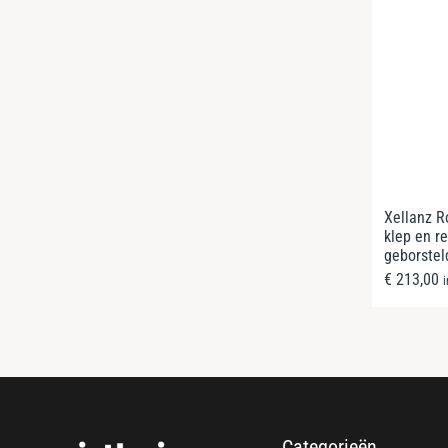
Xellanz R
klep en r
geborstel
€
213,00
Categorieën