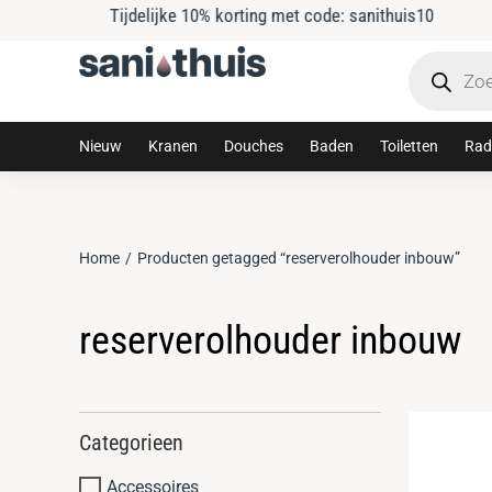
Tijdelijke 10% korting met code: sanithuis10
Nieuw
Kranen
Douches
Baden
Toiletten
Rad
Home
Producten getagged “reserverolhouder inbouw”
Je bent hier:
reserverolhouder inbouw
Categorieen
Accessoires