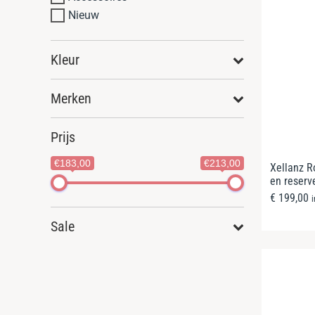
Nieuw
Kleur
Merken
Prijs
€183,00
€213,00
Xellanz R
en reserv
€
199,00
Sale