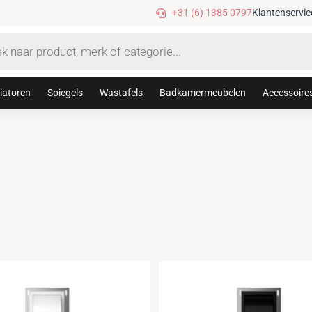
Gratis verzending vanaf €75,-
+31 (6) 1385 0797
Klantenservic
iatoren
Spiegels
Wastafels
Badkamermeubelen
Accessoire