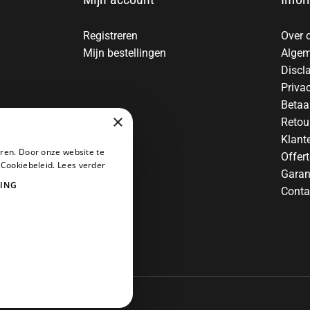
Registreren
Over 
Mijn bestellingen
Algem
Discl
Priva
Betaa
×
Retou
Klant
ren. Door onze website te
Offer
 Cookiebeleid.
Lees verder
Garan
ING
Conta