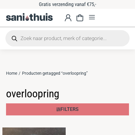
Gratis verzending vanaf €75,-
Home
Producten getagged “overloopring”
Je bent hier:
overloopring
FILTERS