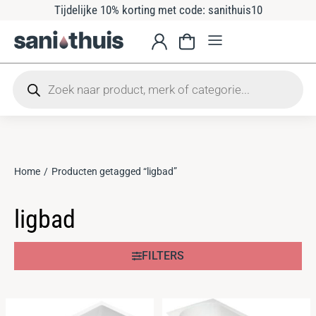
Tijdelijke 10% korting met code: sanithuis10
Home
Producten getagged “ligbad”
Je bent hier:
ligbad
FILTERS