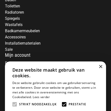
Toiletten
Radiatoren
Spiegels
Wastafels
Badkamermeubelen
Accessoires
Installatiematerialen
Sale
Mijn account
Registreren
×
Deze website maakt gebruik van
Mijn bestellingen
Informatie
cookies.
Over ons
Deze website gebruikt cookies om uw gebruikerservaring
te verbeteren. Door onze website te gebruiken, stemt u in
Algemene voorwaarden
met alle cookies in overeenstemming met ons
Disclaimer
Cookiebeleid.
Lees verder
Privacy Policy
STRIKT NOODZAKELIJK
PRESTATIE
Betaalmethoden