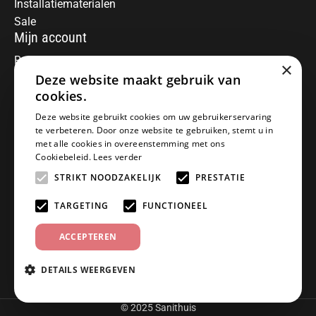
Installatiematerialen
Sale
Mijn account
Registreren
×
Deze website maakt gebruik van
Mijn bestellingen
Informatie
cookies.
Over ons
Deze website gebruikt cookies om uw gebruikerservaring
te verbeteren. Door onze website te gebruiken, stemt u in
Algemene voorwaarden
met alle cookies in overeenstemming met ons
Disclaimer
Cookiebeleid.
Lees verder
Privacy Policy
STRIKT NOODZAKELIJK
PRESTATIE
Betaalmethoden
Retourneren
TARGETING
FUNCTIONEEL
Klantenservice
ACCEPTEREN
Offerte aanvragen
Garantiebepalingen
DETAILS WEERGEVEN
Contact
© 2025 Sanithuis