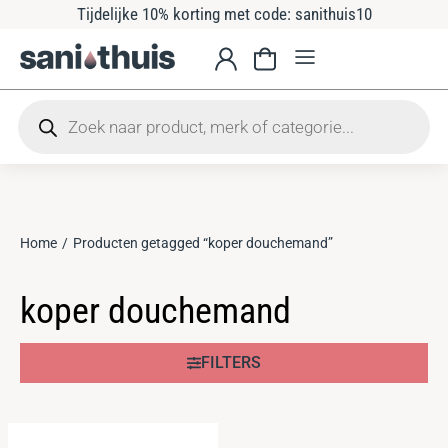
Tijdelijke 10% korting met code: sanithuis10
Home
Producten getagged “koper douchemand”
Je bent hier:
koper douchemand
FILTERS