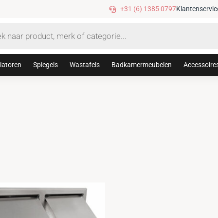
Tijdelijke 10% korting met code
+31 (6) 1385 0797
Klantenservic
iatoren
Spiegels
Wastafels
Badkamermeubelen
Accessoire