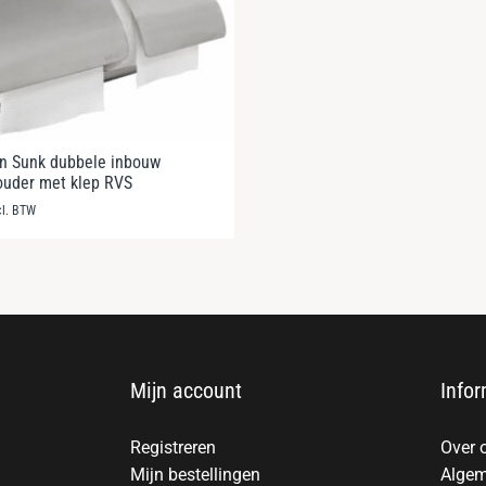
n Sunk dubbele inbouw
houder met klep RVS
cl. BTW
Mijn account
Infor
Registreren
Over 
Mijn bestellingen
Algem