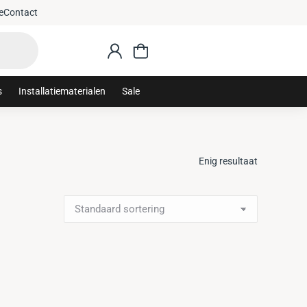
: sanithuis10
Gratis 
e
Contact
s
Installatiematerialen
Sale
Enig resultaat