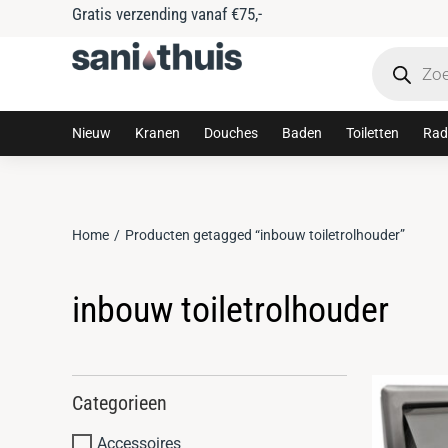
Gratis verzending vanaf €75,-
Nieuw
Kranen
Douches
Baden
Toiletten
Rad
Home
Producten getagged “inbouw toiletrolhouder”
Je bent hier:
inbouw toiletrolhouder
Categorieen
Accessoires