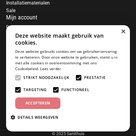
Installatiematerialen
Sale
Mijn account
Registreren
×
Mijn bestellingen
Deze website maakt gebruik van
Informatie
cookies.
Over ons
Deze website gebruikt cookies om uw gebruikerservaring
te verbeteren. Door onze website te gebruiken, stemt u in
Algemene voorwaarden
met alle cookies in overeenstemming met ons
Disclaimer
Cookiebeleid.
Lees verder
Privacy Policy
STRIKT NOODZAKELIJK
PRESTATIE
Betaalmethoden
Retourneren
TARGETING
FUNCTIONEEL
Klantenservice
ACCEPTEREN
Offerte aanvragen
Garantiebepalingen
DETAILS WEERGEVEN
Contact
© 2025 Sanithuis