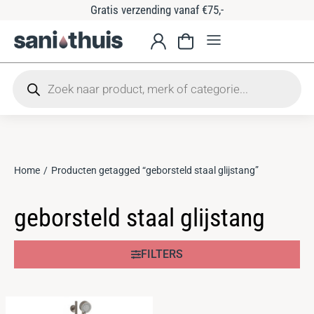
Gratis verzending vanaf €75,-
Home
Producten getagged “geborsteld staal glijstang”
Je bent hier:
geborsteld staal glijstang
FILTERS