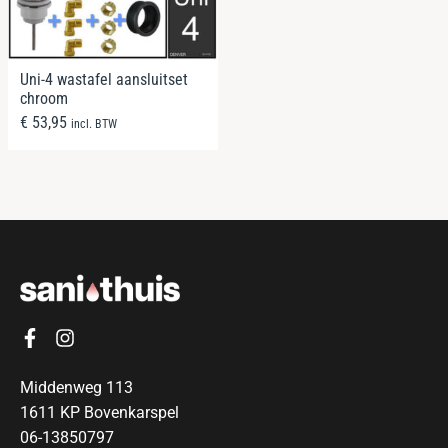
Uni-4 wastafel aansluitset
chroom
€
53,95
incl. BTW
Middenweg 113
1611 KP Bovenkarspel
06-13850797