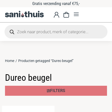
Gratis verzending vanaf €75,-
Home
Producten getagged “Dureo beugel”
Je bent hier:
Dureo beugel
FILTERS