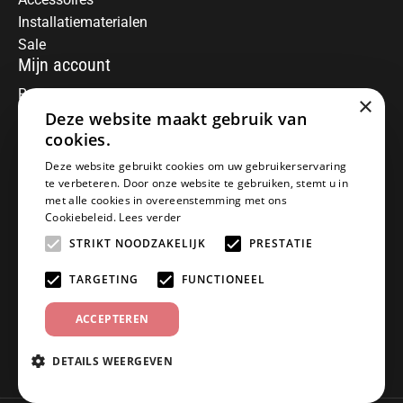
Installatiematerialen
Sale
Mijn account
Registreren
×
Deze website maakt gebruik van
Mijn bestellingen
Informatie
cookies.
Over ons
Deze website gebruikt cookies om uw gebruikerservaring
te verbeteren. Door onze website te gebruiken, stemt u in
Algemene voorwaarden
met alle cookies in overeenstemming met ons
Disclaimer
Cookiebeleid.
Lees verder
Privacy Policy
STRIKT NOODZAKELIJK
PRESTATIE
Betaalmethoden
Retourneren
TARGETING
FUNCTIONEEL
Klantenservice
ACCEPTEREN
Offerte aanvragen
Garantiebepalingen
DETAILS WEERGEVEN
Contact