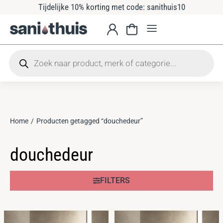
Tijdelijke 10% korting met code: sanithuis10
Home
Producten getagged “douchedeur”
Je bent hier:
douchedeur
FILTERS