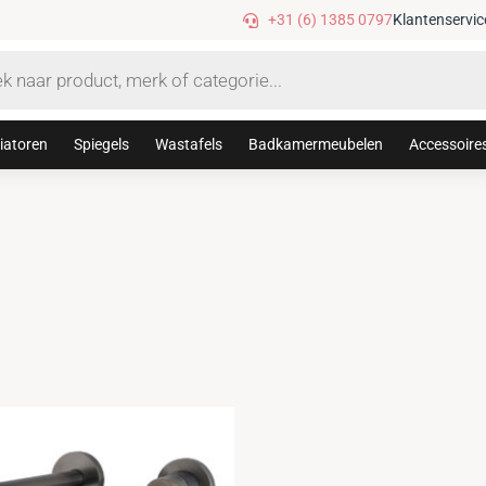
Gratis verzending vanaf €75,-
+31 (6) 1385 0797
Klantenservic
iatoren
Spiegels
Wastafels
Badkamermeubelen
Accessoire