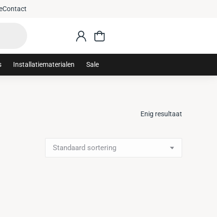
e
Contact
s
Installatiematerialen
Sale
Enig resultaat