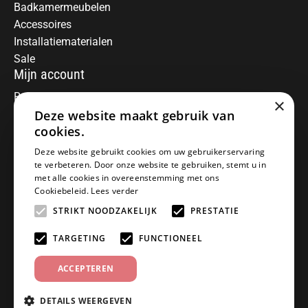
Badkamermeubelen
Accessoires
Installatiematerialen
Sale
Mijn account
Registreren
×
Deze website maakt gebruik van
Mijn bestellingen
Informatie
cookies.
Over ons
Deze website gebruikt cookies om uw gebruikerservaring
te verbeteren. Door onze website te gebruiken, stemt u in
Algemene voorwaarden
met alle cookies in overeenstemming met ons
Disclaimer
Cookiebeleid.
Lees verder
Privacy Policy
STRIKT NOODZAKELIJK
PRESTATIE
Betaalmethoden
Retourneren
TARGETING
FUNCTIONEEL
Klantenservice
ACCEPTEREN
Offerte aanvragen
Garantiebepalingen
DETAILS WEERGEVEN
Contact