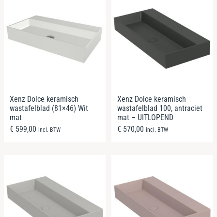
Xenz Dolce keramisch
Xenz Dolce keramisch
wastafelblad (81×46) Wit
wastafelblad 100, antraciet
mat
mat – UITLOPEND
€
599,00
€
570,00
incl. BTW
incl. BTW