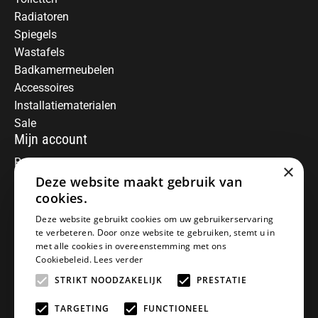
Radiatoren
Spiegels
Wastafels
Badkamermeubelen
Accessoires
Installatiematerialen
Sale
Mijn account
Registreren
×
Deze website maakt gebruik van
Mijn bestellingen
Informatie
cookies.
Over ons
Deze website gebruikt cookies om uw gebruikerservaring
te verbeteren. Door onze website te gebruiken, stemt u in
Algemene voorwaarden
met alle cookies in overeenstemming met ons
Disclaimer
Cookiebeleid.
Lees verder
Privacy Policy
STRIKT NOODZAKELIJK
PRESTATIE
Betaalmethoden
Retourneren
TARGETING
FUNCTIONEEL