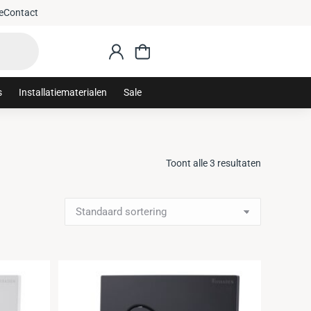
: sanithuis10
Gratis 
e
Contact
s
Installatiematerialen
Sale
Toont alle 3 resultaten