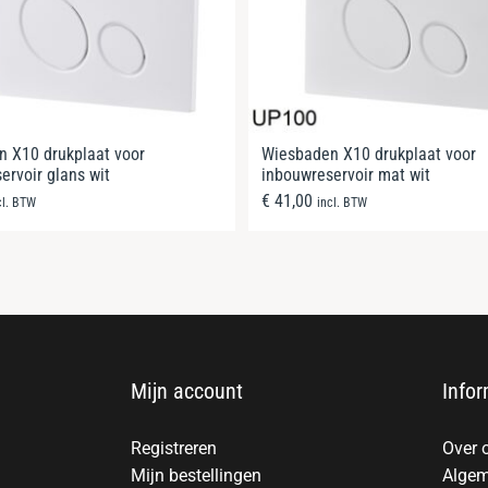
 X10 drukplaat voor
Wiesbaden X10 drukplaat voor
ervoir glans wit
inbouwreservoir mat wit
€
41,00
cl. BTW
incl. BTW
Mijn account
Infor
Registreren
Over 
Mijn bestellingen
Algem