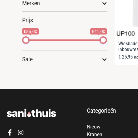
Merken
Prijs
€25,00
€41,00
Wiesbaden
inbouwres
€
25,95
in
Sale
Categorieën
Nieuw
Kranen