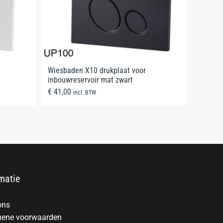
Wiesbaden X10 drukplaat voor
inbouwreservoir mat zwart
€
41,00
incl. BTW
matie
ons
ene voorwaarden