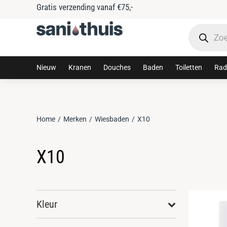
Gratis verzending vanaf €75,-
Nieuw
Kranen
Douches
Baden
Toiletten
Rad
Home
Merken
Wiesbaden
X10
Je bent hier:
X10
Kleur