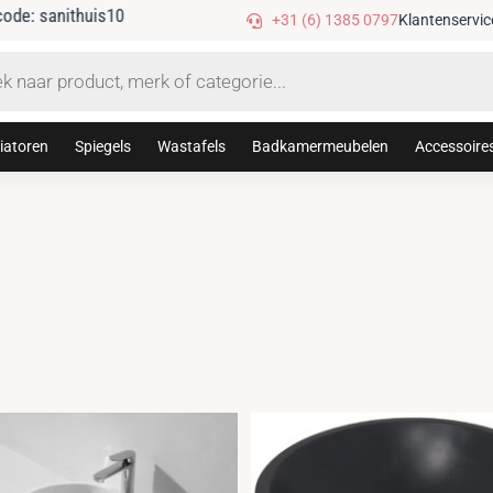
Gratis verzending vanaf €75,-
+31 (6) 1385 0797
Klantenservic
iatoren
Spiegels
Wastafels
Badkamermeubelen
Accessoire