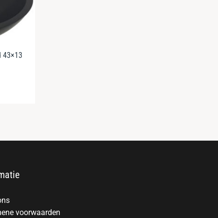
d 43×13
matie
ons
ene voorwaarden