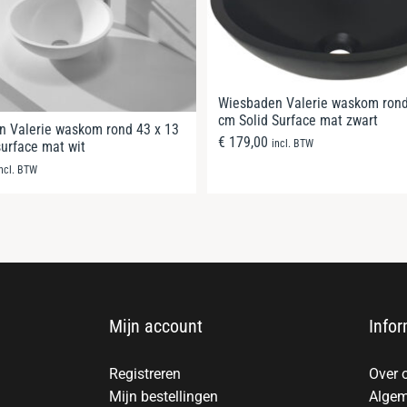
Wiesbaden Valerie waskom ron
cm Solid Surface mat zwart
 Valerie waskom rond 43 x 13
€
179,00
incl. BTW
surface mat wit
incl. BTW
Mijn account
Infor
Registreren
Over 
Mijn bestellingen
Algem