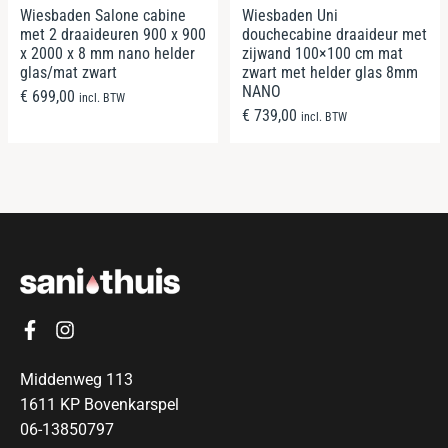
Wiesbaden Salone cabine
Wiesbaden Uni
met 2 draaideuren 900 x 900
douchecabine draaideur met
x 2000 x 8 mm nano helder
zijwand 100×100 cm mat
glas/mat zwart
zwart met helder glas 8mm
NANO
€
699,00
incl. BTW
€
739,00
incl. BTW
Middenweg 113
1611 KP Bovenkarspel
06-13850797