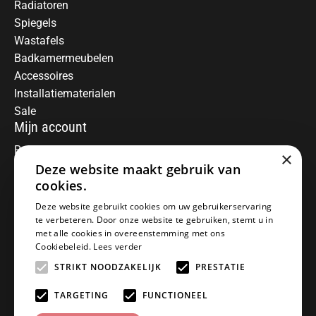
Radiatoren
Spiegels
Wastafels
Badkamermeubelen
Accessoires
Installatiematerialen
Sale
Mijn account
Registreren
×
Mijn bestellingen
Deze website maakt gebruik van
Informatie
cookies.
Over ons
Deze website gebruikt cookies om uw gebruikerservaring
te verbeteren. Door onze website te gebruiken, stemt u in
Algemene voorwaarden
met alle cookies in overeenstemming met ons
Disclaimer
Cookiebeleid.
Lees verder
Privacy Policy
STRIKT NOODZAKELIJK
PRESTATIE
Betaalmethoden
Retourneren
TARGETING
FUNCTIONEEL
Klantenservice