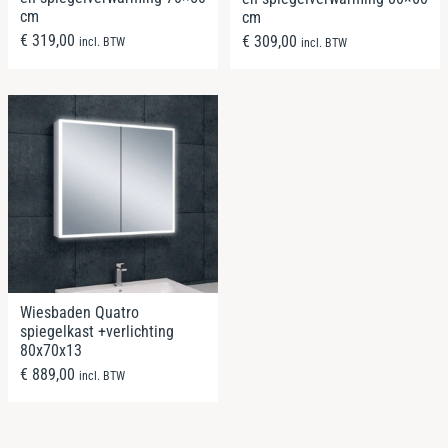
cm
cm
€
319,00
€
309,00
incl. BTW
incl. BTW
Wiesbaden Quatro
spiegelkast +verlichting
80x70x13
€
889,00
incl. BTW