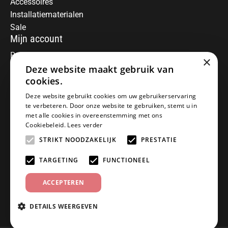
Accessoires
Installatiematerialen
Sale
Mijn account
Registreren
×
Deze website maakt gebruik van
Mijn bestellingen
Informatie
cookies.
Over ons
Deze website gebruikt cookies om uw gebruikerservaring
te verbeteren. Door onze website te gebruiken, stemt u in
Algemene voorwaarden
met alle cookies in overeenstemming met ons
Disclaimer
Cookiebeleid.
Lees verder
Privacy Policy
STRIKT NOODZAKELIJK
PRESTATIE
Betaalmethoden
Retourneren
TARGETING
FUNCTIONEEL
Klantenservice
ACCEPTEREN
Offerte aanvragen
Garantiebepalingen
DETAILS WEERGEVEN
Contact