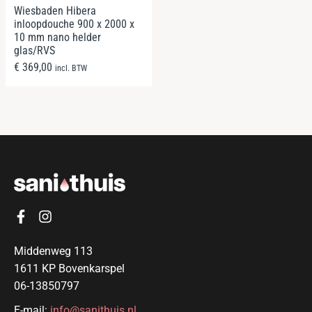
Wiesbaden Hibera
inloopdouche 900 x 2000 x
10 mm nano helder
glas/RVS
€
369,00
incl. BTW
Middenweg 113
1611 KP Bovenkarspel
06-13850797
E-mail:
info@sanithuis.nl