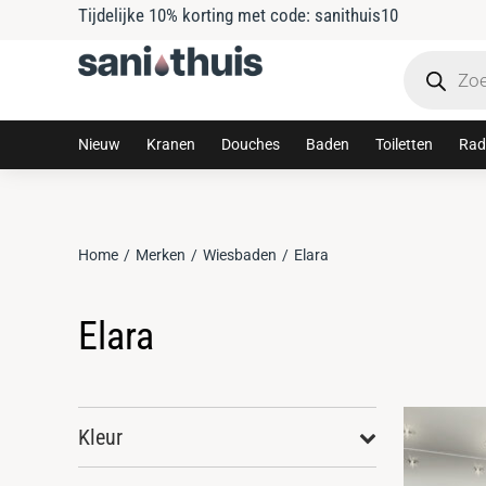
Tijdelijke 10% korting met code: sanithuis10
Nieuw
Kranen
Douches
Baden
Toiletten
Rad
Home
Merken
Wiesbaden
Elara
Je bent hier:
Elara
Kleur