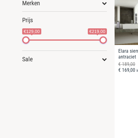
Merken
Prijs
€129,00
€219,00
Elara sier
antraciet
Sale
€
189,00
€
169,00