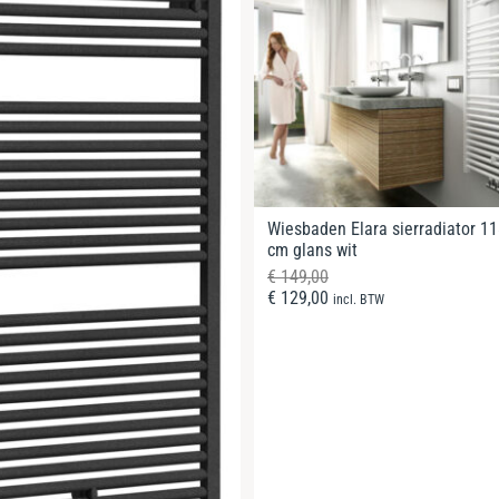
Wiesbaden Elara sierradiator 11
cm glans wit
€
149,00
€
129,00
incl. BTW