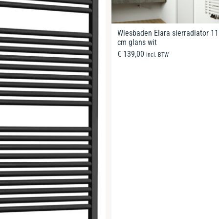
Wiesbaden Elara sierradiator 11
cm glans wit
€
139,00
incl. BTW