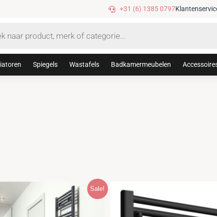
Gratis verzending vanaf €75,-
+31 (6) 1385 0797
Klantenservic
iatoren
Spiegels
Wastafels
Badkamermeubelen
Accessoire
Sale!