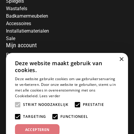
Spiegels
Wastafels
Badkamermeubelen
Accessoires
Installatiematerialen
Sale
Mijn account
Registreren
×
Deze website maakt gebruik van
Mijn bestellingen
Informatie
cookies.
Over ons
Deze website gebruikt cookies om uw gebruikerservaring
te verbeteren. Door onze website te gebruiken, stemt u in
Algemene voorwaarden
met alle cookies in overeenstemming met ons
Disclaimer
Cookiebeleid.
Lees verder
Privacy Policy
STRIKT NOODZAKELIJK
PRESTATIE
Betaalmethoden
Retourneren
TARGETING
FUNCTIONEEL
Klantenservice
ACCEPTEREN
Offerte aanvragen