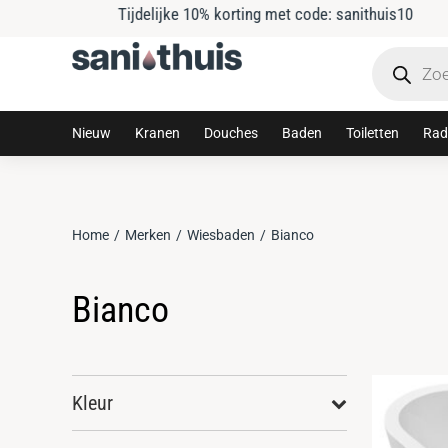
Tijdelijke 10% korting met code: sanithuis10
Nieuw
Kranen
Douches
Baden
Toiletten
Rad
Home
Merken
Wiesbaden
Bianco
Je bent hier:
Bianco
Kleur