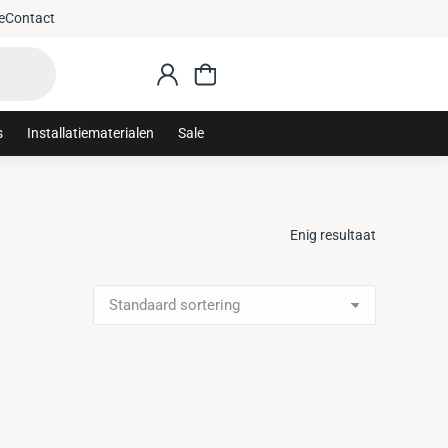
e
Contact
s
Installatiematerialen
Sale
Enig resultaat