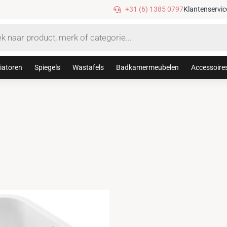
Gratis verzending vanaf €75,-
+31 (6) 1385 0797
Klantenservic
iatoren
Spiegels
Wastafels
Badkamermeubelen
Accessoire