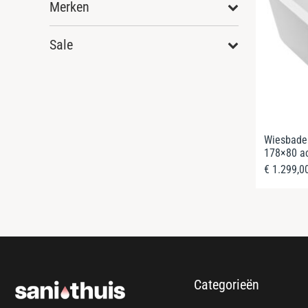
Merken
Sale
Wiesbaden
178×80 ac
€
1.299,0
Categorieën