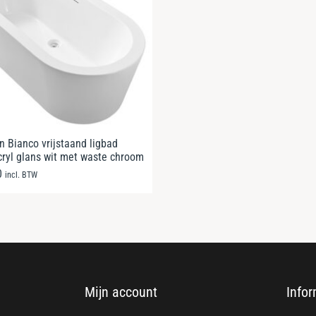
 Bianco vrijstaand ligbad
ryl glans wit met waste chroom
0
incl. BTW
Mijn account
Infor